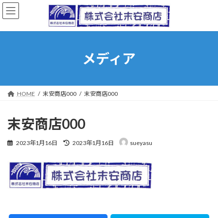
コ
ナ
ン
ビ
テ
ゲ
ン
ー
ツ
シ
へ
ョ
メディア
ス
ン
キ
に
ッ
移
プ
動
HOME
末安商店000
末安商店000
末安商店000
最
2023年1月16日
2023年1月16日
sueyasu
終
更
新
日
時
: