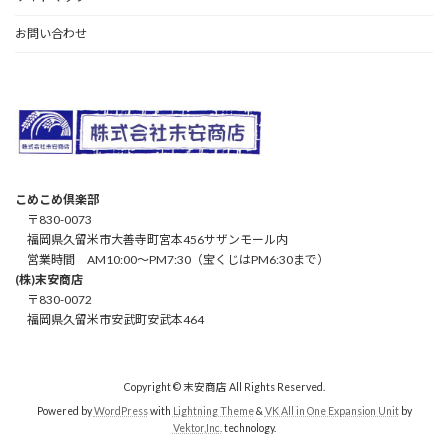
お問い合わせ
こめこめ倶楽部
〒830-0073
福岡県久留米市大善寺町宮本456サザンモール内
営業時間 AM10:00～PM7:30（宝くじはPM6:30まで）
(株)末安商店
〒830-0072
福岡県久留米市安武町安武本464
Copyright © 末安商店 All Rights Reserved.
Powered by
WordPress
with
Lightning Theme
&
VK All in One Expansion Unit
by
Vektor,Inc.
technology.