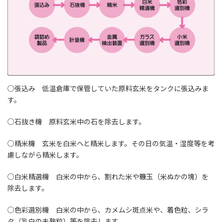
○張込み 低温倉庫で保管していた原料玄米をタンクに張込みま
す。
○石抜き機 原料玄米中の石を除去します。
○精米機 玄米を白米へと精米します。その日の気温・湿度等を考
慮しながら精米します。
○白米精選機 白米の中から、割れた米や糠玉（米ぬかの塊）を
除去します。
○色彩選別機 白米の中から、カメムシ斑点米や、着色粒、シラ
タ（乳白の未熟粒）等を除去します。