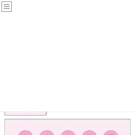
コ
ナ
ン
ビ
テ
ゲ
ン
ー
ツ
シ
へ
ョ
末安商店精米所
ス
ン
キ
に
ッ
移
プ
動
HOME
末安商店精米所
当店の精米工場では、小売店舗こめこめ倶楽部®で販売するお米、
契約飲食店様へ納品するお米を精米しています。厳選した原料玄
米を精米するだけでなく、安心安全なお米をお届けするために
「HACCAPの考え方を取り入れた衛生管理」を実施しています。